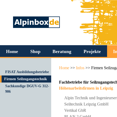
Home
Shop
Beratung
Projekte
I
Home
>>
Infos
>>
Firmen Seilzug
FISAT Ausbildungsbetriebe
Firmen Seilzugangstechnik
Fachbetriebe für Seilzugangste
Sachkundige DGUV-G 312-
Höhenarbeitsfirmen in Leipzig
906
Alpin Technik und Ingenieurs
Seiltechnik Leipzig GmbH
Vertikal GbR
PLAN 2 GmbH